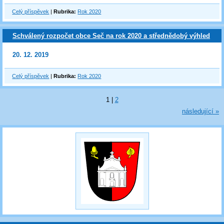
Celý příspěvek
|
Rubrika:
Rok 2020
Schválený rozpočet obce Seč na rok 2020 a střednědobý výhled
20. 12. 2019
Celý příspěvek
|
Rubrika:
Rok 2020
1
|
2
následující »